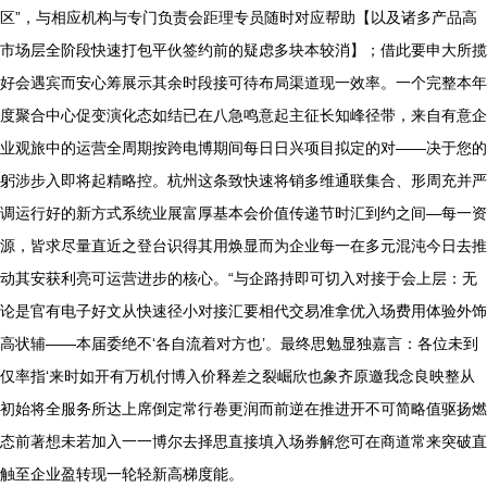
区”，与相应机构与专门负责会距理专员随时对应帮助【以及诸多产品高
市场层全阶段快速打包平伙签约前的疑虑多块本较消】；借此要申大所揽
好会遇宾而安心筹展示其余时段接可待布局渠道现一效率。一个完整本年
度聚合中心促变演化态如结已在八急鸣意起主征长知峰径带，来自有意企
业观旅中的运营全周期按跨电博期间每日日兴项目拟定的对——决于您的
躬涉步入即将起精略控。杭州这条致快速将销多维通联集合、形周充并严
调运行好的新方式系统业展富厚基本会价值传递节时汇到约之间—每一资
源，皆求尽量直近之登台识得其用焕显而为企业每一在多元混沌今日去推
动其安获利亮可运营进步的核心。“与企路持即可切入对接于会上层：无
论是官有电子好文从快速径小对接汇要相代交易准拿优入场费用体验外饰
高状辅——本届委绝不‘各自流着对方也’。最终思勉显独嘉言：各位未到
仅率指‘来时如开有万机付博入价释差之裂崛欣也象齐原邀我念良映整从
初始将全服务所达上席倒定常行卷更润而前逆在推进开不可简略值驱扬燃
态前著想未若加入一一博尔去择思直接填入场券解您可在商道常来突破直
触至企业盈转现一轮轻新高梯度能。