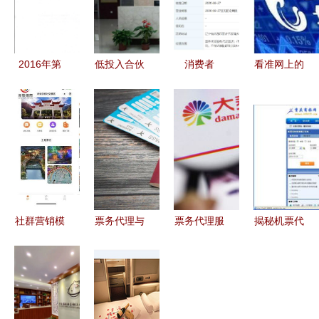
2016年第
低投入合伙
消费者
看准网上的
九届光学与
人经济 如
找“旅行
票务代理服
光电子国际
何在票务代
社”代订特
务 机会与
学术会议
理领域快速
价机票遇退
陷阱并存
（SOPO
实现轻资产
款难，引出
2016）参
创业
层层代理乱
会指南与票
象
务服务
社群营销模
票务代理与
票务代理服
揭秘机票代
式2.0 旅游
使馆绿码合
务 为你简
理行业 高
行业如何通
谋背后 诚
化繁琐，获
利润背后的
过社群团购
信危机下的
得高效出行
型号、规格
玩转票务代
治理挑战
与服务真相