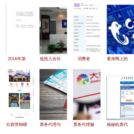
2016年第
低投入合伙
消费者
看准网上的
九届光学与
人经济 如
找“旅行
票务代理服
光电子国际
何在票务代
社”代订特
务 机会与
学术会议
理领域快速
价机票遇退
陷阱并存
（SOPO
实现轻资产
款难，引出
2016）参
创业
层层代理乱
会指南与票
象
务服务
社群营销模
票务代理与
票务代理服
揭秘机票代
式2.0 旅游
使馆绿码合
务 为你简
理行业 高