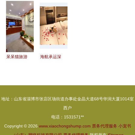
行业如何通
谋背后 诚
化繁琐，获
利润背后的
过社群团购
信危机下的
得高效出行
型号、规格
玩转票务代
治理挑战
与服务真相
理服务
呆呆猫旅游
海航承运深
目的地旅游
圳出发直飞
如何改变出
新西兰奥克
行方式，打
兰市商务舱
破传统价格
头等舱机票
地址：山东省淄博市张店区场街道办事处金晶大道68号华润大厦1014室
窠臼
多少钱一张
西户
电话：1531571**
Copyright © 2026
www.xiaochongshump.com
票务代理服务
小宠书